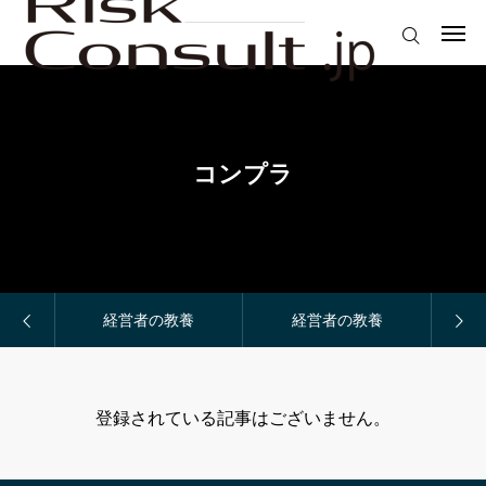
2024.07.20
日本のサイバー防御態勢強化策における官民連携と国際協力の重要性
リスクコンサル.jp
2024.06.18
防衛力整備以外の観点から防衛力の向上を図る、という方法
ログイン
会員登録
2024.05.09
参議院の緊急集会について議論を深化せよ！
2024.03.04
人は石垣、人は城。腹が減っては戦は出来ぬ！
NEWS
2024.01.20
台湾有事における自治体・民間による協力の重要性
コンプラ
2024.07.20
日本のサイバー防御態勢強化策における官民連携と国際協力の重要性
Contents
2024.06.18
防衛力整備以外の観点から防衛力の向上を図る、という方法
NEWS
プライバシーポリシー
養
Contents
経営者の教養
About us
経営者の教養
お問合せ
登録されている記事はございません。