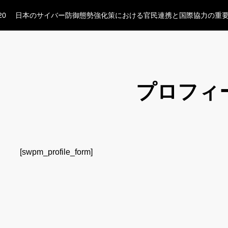
20
台湾有事における自治体・民間による協力の重要性
20
日本のサイバー防御態勢強化策における官民連携と国際協力の重
18
防衛力整備以外の観点から防衛力の向上を図る、という方法
09
参議院の緊急集会について議論を深化せよ！
04
人は石垣、人は城。腹が減っては戦は出来ぬ！
20
台湾有事における自治体・民間による協力の重要性
プロフィ
20
日本のサイバー防御態勢強化策における官民連携と国際協力の重
18
防衛力整備以外の観点から防衛力の向上を図る、という方法
[swpm_profile_form]